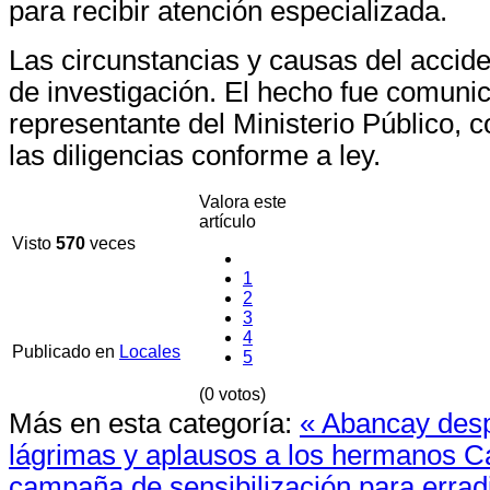
para recibir atención especializada.
Las circunstancias y causas del accid
de investigación. El hecho fue comuni
representante del Ministerio Público, 
las diligencias conforme a ley.
Valora este
artículo
Visto
570
veces
1
2
3
4
Publicado en
Locales
5
(0 votos)
Más en esta categoría:
« Abancay desp
lágrimas y aplausos a los hermanos C
campaña de sensibilización para erradi