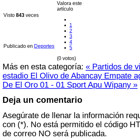
Valora este
artículo
Visto
843
veces
1
2
3
4
Publicado en
Deportes
5
(0 votos)
Más en esta categoría:
« Partidos de v
estadio El Olivo de Abancay
Empate ag
De El Oro 01 - 01 Sport Apu Wipany »
Deja un comentario
Asegúrate de llenar la información re
con (*). No está permitido el código H
de correo NO será publicada.