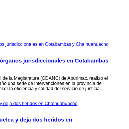
ital Regional Guillermo Díaz de la Vega confirmó el primer
 sarampión registrado en la ciudad de Antabamba, luego
a a la ciudad de Abancay, correspondiente a un niño de ocho
e edad. La...
rganos jurisdiccionales en Cotabambas
 de la Magistratura (ODANC) de Apurímac, realizó el
año una serie de intervenciones en la provincia de
zado 06 Ago 2026
er la eficiencia y calidad del servicio de justicia.
lo andahuaylino: joven...
nto académico de Andahuaylas vuelve a destacar en el ámbito
cional gracias al brillante desempeño del estudiante Breiner
uelca y deja dos heridos en
astor Mina, del Colegio de Alto Rendimiento (COAR)
c. El destacado...