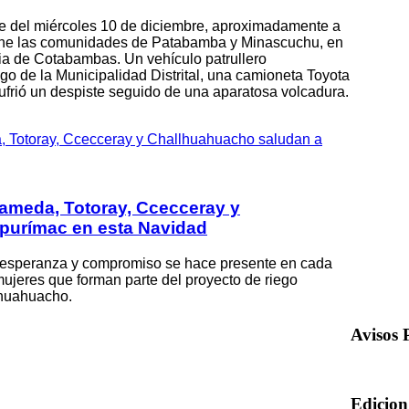
rde del miércoles 10 de diciembre, aproximadamente a
e une las comunidades de Patabamba y Minascuchu, en
cia de Cotabambas. Un vehículo patrullero
go de la Municipalidad Distrital, una camioneta Toyota
frió un despiste seguido de una aparatosa volcadura.
zado 05 Ago 2026
lameda, Totoray, Ccecceray y
 de Apurímac conmemora el...
purímac en esta Navidad
arco de la conmemoración del Día del Juez y la Jueza, la
ón esperanza y compromiso se hace presente en cada
uperior de Justicia de Apurímac desarrolló una jornada
mujeres que forman parte del proyecto de riego
l de actividades protocolares y conmemorativas, con la
lhuahuacho.
ación de...
A
visos
E
dicio