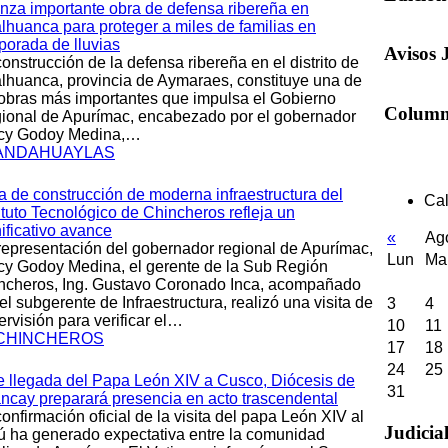
nza importante obra de defensa ribereña en
lhuanca para proteger a miles de familias en
porada de lluvias
A
visos 
onstrucción de la defensa ribereña en el distrito de
lhuanca, provincia de Aymaraes, constituye una de
 obras más importantes que impulsa el Gobierno
C
olumn
ional de Apurímac, encabezado por el gobernador
cy Godoy Medina,…
ANDAHUAYLAS
a de construcción de moderna infraestructura del
Cal
tituto Tecnológico de Chincheros refleja un
ificativo avance
«
Ag
representación del gobernador regional de Apurímac,
Lun
Ma
cy Godoy Medina, el gerente de la Sub Región
ncheros, Ing. Gustavo Coronado Inca, acompañado
el subgerente de Infraestructura, realizó una visita de
3
4
ervisión para verificar el…
10
11
CHINCHEROS
17
18
24
25
e llegada del Papa León XIV a Cusco, Diócesis de
31
ncay preparará presencia en acto trascendental
onfirmación oficial de la visita del papa León XIV al
J
udicia
ú ha generado expectativa entre la comunidad