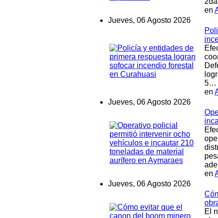
2da
en
Jueves, 06 Agosto 2026
Pol
inc
Efe
coo
Def
log
5…
en
Jueves, 06 Agosto 2026
Oper
inc
Efe
oper
dis
pes
ade
en
Jueves, 06 Agosto 2026
Cóm
obr
El n