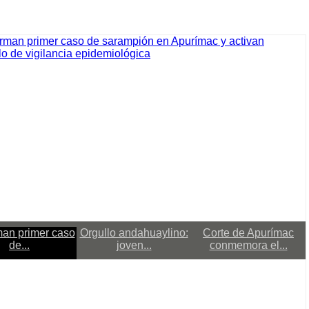
man primer caso
Orgullo andahuaylino:
Corte de Apurímac
de...
joven...
conmemora el...
zado 07 Ago 2026
rman primer caso de...