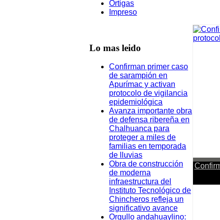
Ortigas
Impreso
Lo mas leido
Confirman primer caso
de sarampión en
Apurímac y activan
protocolo de vigilancia
epidemiológica
Avanza importante obra
de defensa ribereña en
Chalhuanca para
proteger a miles de
familias en temporada
de lluvias
Obra de construcción
Confir
de moderna
infraestructura del
Instituto Tecnológico de
Actuali
Chincheros refleja un
significativo avance
Confi
Orgullo andahuaylino: