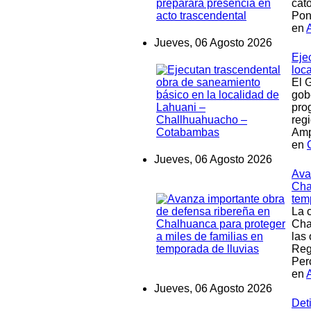
cat
Pont
en
Jueves, 06 Agosto 2026
Eje
loc
El 
gob
pro
reg
Amp
en
Jueves, 06 Agosto 2026
Ava
Cha
tem
La c
Cha
las
Reg
Per
en
Jueves, 06 Agosto 2026
Det