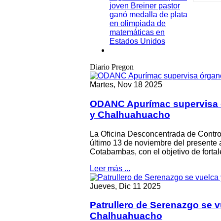
joven Breiner pastor
ganó medalla de plata
El Hosp
en olimpiada de
caso de
matemáticas en
referid
Estados Unidos
meses d
Diario Pregon
Martes, Nov 18 2025
ODANC Apurímac supervisa ó
y Chalhuahuacho
La Oficina Desconcentrada de Control
último 13 de noviembre del presente 
Actuali
Cotabambas, con el objetivo de fortalec
Orgul
Leer más ...
Jueves, Dic 11 2025
El tale
interna
Patrullero de Serenazgo se v
Smith P
Apuríma
Chalhuahuacho