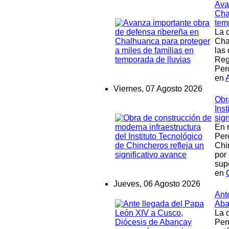
Ava
Cha
tem
La c
Cha
las
Reg
Per
en
Viernes, 07 Agosto 2026
Obr
Ins
sign
En 
Per
Chi
por 
sup
en
Jueves, 06 Agosto 2026
Ant
Aba
La c
Per