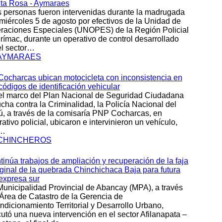
ta Rosa - Aymaraes
s personas fueron intervenidas durante la madrugada
 miércoles 5 de agosto por efectivos de la Unidad de
raciones Especiales (UNOPES) de la Región Policial
rímac, durante un operativo de control desarrollado
el sector…
AYMARAES
Cocharcas ubican motocicleta con inconsistencia en
códigos de identificación vehicular
el marco del Plan Nacional de Seguridad Ciudadana
cha contra la Criminalidad, la Policía Nacional del
ú, a través de la comisaría PNP Cocharcas, en
ativo policial, ubicaron e intervinieron un vehículo,
r…
CHINCHEROS
tinúa trabajos de ampliación y recuperación de la faja
ginal de la quebrada Chinchichaca Baja para futura
 expresa sur
Municipalidad Provincial de Abancay (MPA), a través
 Área de Catastro de la Gerencia de
ndicionamiento Territorial y Desarrollo Urbano,
cutó una nueva intervención en el sector Afilanapata –