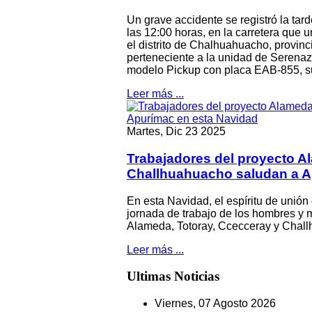
Un grave accidente se registró la ta
las 12:00 horas, en la carretera qu
el distrito de Chalhuahuacho, provin
perteneciente a la unidad de Serenaz
modelo Pickup con placa EAB-855, su
Leer más ...
Martes, Dic 23 2025
Actuali
Trabajadores del proyecto A
Corte
Challhuahuacho saludan a A
En el m
En esta Navidad, el espíritu de uni
Corte S
jornada de trabajo de los hombres y 
especia
Alameda, Totoray, Ccecceray y Chal
particip
Leer más ...
U
ltimas Noticias
Viernes, 07 Agosto 2026