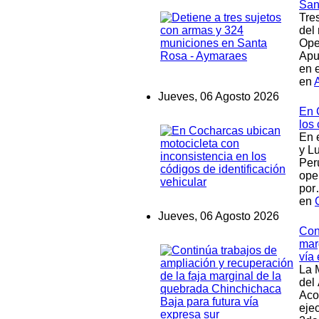
San
Tre
del
Ope
Apu
en 
en
Jueves, 06 Agosto 2026
En 
los 
En 
y Lu
Per
oper
po
en
Jueves, 06 Agosto 2026
Con
mar
vía
La 
del
Aco
eje