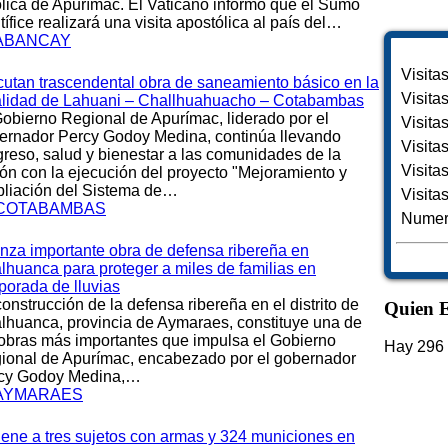
ólica de Apurímac. El Vaticano informó que el Sumo
ífice realizará una visita apostólica al país del…
ABANCAY
Visita
cutan trascendental obra de saneamiento básico en la
Visita
alidad de Lahuani – Challhuahuacho – Cotabambas
Gobierno Regional de Apurímac, liderado por el
Visita
ernador Percy Godoy Medina, continúa llevando
Visita
greso, salud y bienestar a las comunidades de la
Visita
ión con la ejecución del proyecto "Mejoramiento y
liación del Sistema de…
Visita
COTABAMBAS
Numero
nza importante obra de defensa ribereña en
lhuanca para proteger a miles de familias en
porada de lluvias
onstrucción de la defensa ribereña en el distrito de
Quien E
lhuanca, provincia de Aymaraes, constituye una de
 obras más importantes que impulsa el Gobierno
Hay 296 
ional de Apurímac, encabezado por el gobernador
cy Godoy Medina,…
AYMARAES
iene a tres sujetos con armas y 324 municiones en