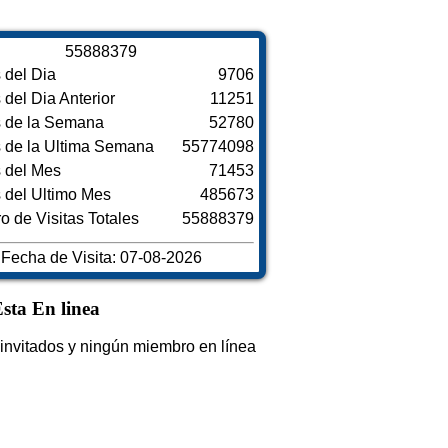
5
5
8
8
8
3
7
9
s del Dia
9706
s del Dia Anterior
11251
s de la Semana
52780
s de la Ultima Semana
55774098
s del Mes
71453
s del Ultimo Mes
485673
 de Visitas Totales
55888379
Fecha de Visita: 07-08-2026
sta En linea
invitados y ningún miembro en línea