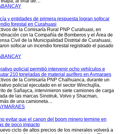
 etapa, al final de…
ABANCAY
icía y entidades de primera respuesta logran sofocar
endio forestal en Curahuasi
ctivos de la Comisaría Rural PNP Curahuasi, en
rdinación con la Compañía de Bomberos y el Área de
ensa Civil de la Municipalidad Distrital de Curahuasi,
raron sofocar un incendio forestal registrado el pasado
ABANCAY
ativo policial permitió intervenir ocho vehículos e
autar 210 toneladas de material aurífero en Aymaraes
ctivos de la Comisaría PNP Chalhuanca, durante un
ativo policial ejecutado en el sector Winchujlla,
trito de Sañayca, intervinieron siete camiones de carga
ada de las marcas Sinotruk, Volvo y Shacman,
más de una camioneta…
AYMARAES
o evitar que el canon del boom minero termine en
as de poco impacto
uevo ciclo de altos precios de los minerales volverá a