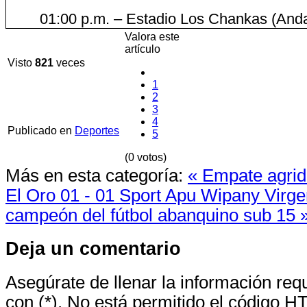
01:00 p.m. – Estadio Los Chankas (And
Valora este
artículo
Visto
821
veces
1
2
3
4
Publicado en
Deportes
5
(0 votos)
Más en esta categoría:
« Empate agrid
El Oro 01 - 01 Sport Apu Wipany
Virg
campeón del fútbol abanquino sub 15 
Deja un comentario
Asegúrate de llenar la información re
con (*). No está permitido el código H