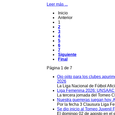
Leer más ...
Inicio
Anterior
1
2
3
4
5
6
7
Siguiente
Final
Página 1 de 7
Ojo ojito para los clubes apuri
2026
La Liga Nacional de Fútbol Afi
Liga Femenina 2026: UNSAAC y 
La tercera jornada del Torneo 
Nuestra guerreras juegan hoy, 
Por la fecha 3 Clausura Liga F
Se dio inicio al Torneo Juveni
El domingo 02 de agosto en el e