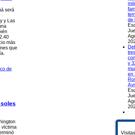
mil
fam
má será
te
de 
y y Las
Esc
una
Jue
bién
Ag
2.40
202
cio más
Det
ones que
tre
ía.
co
y 3
mu
en 
Ros
Ay
Esc
Jue
Ag
 soles
202
hington
 víctima
terminó
Visita