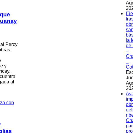
Ag
202
Eje
 que
tra
huanay
obr
sa
bás
la 
al Percy
de 
obras
–
Ch
y
–
e y
Co
ncay,
Esc
ncuentra
Jue
gada al
Ag
202
Av
imp
obr
de
rib
Ch
y
par
lias
pro