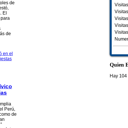
soles de
Visita
estó,
Visita
. El
 para
Visita
Visita
s
Visita
rás de
Numero
Quien E
Hay 104 
ívico
ias
amplia
el Perú,
í como de
ran
.°