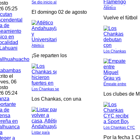
Se dio inicio al
osto
Atlético
6 05:25
El domingo 02 de agosto
cutan
Vuelve el fútbol
scendental
a de
neamiento
ico en
localidad
Atlético
Lahuani
Los Chankas
¡Se reparten los
allhuahuacho
tabambas
rito el
ves, 06
Empate entre
osto
Los Chankas se
6 05:24
Los clubes de M
anza
Los Chankas, con una
ortante
a de
fensa
ereña en
alhuanca
Los Chankas CYC
a
Listar para
Por la fecha 1 C
teger a