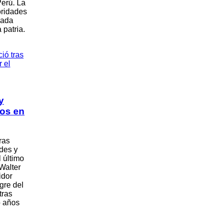
Perú. La
oridades
nada
 patria.
y
ños en
ras
ades y
 último
Walter
idor
gre del
tras
o años