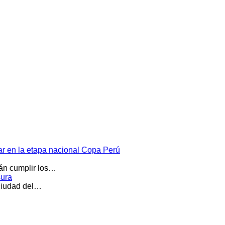
par en la etapa nacional Copa Perú
rán cumplir los…
sura
 ciudad del…