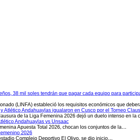
meños, 38 mil soles tendrán que pagar cada equipo para partici
cionado (LINFA) estableció los requisitos económicos que debe
Atlético Andahuaylas igualaron en Cusco por el Torneo Clau
Clausura de la Liga Femenina 2026 dejó un duelo intenso en la
Atlético Andahuaylas vs Unsaac
emenina Apuesta Total 2026, chocan los conjuntos de la…
l Femenino 2026
stadio Complejo Deportivo El Olivo, se dio inicio…