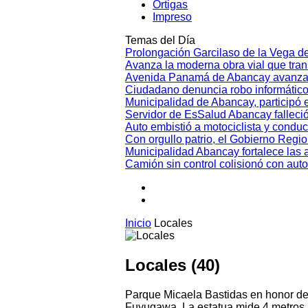
Ortigas
Impreso
Temas del Día
Prolongación Garcilaso de la Vega d
Avanza la moderna obra vial que tr
Avenida Panamá de Abancay avanza
Ciudadano denuncia robo informático
Municipalidad de Abancay, participó en
Servidor de EsSalud Abancay falleci
Auto embistió a motociclista y conduc
Con orgullo patrio, el Gobierno Regi
Municipalidad Abancay fortalece las 
Camión sin control colisionó con aut
Inicio
Locales
Locales (40)
Parque Micaela Bastidas en honor de
Fuyuqawa. La estatua mide 4 metros 