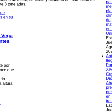
pas
te 3 toneladas.
med
pla
oli
de
ma
en 
Un
a Vega
Esc
ntes
Jue
Ag
202
An
a
lle
Pa
te por
XIV
ance que
Cu
Dió
río
Ab
a altura
pre
pre
en 
tra
Esc
Jue