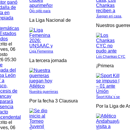
tor ganó
alla de
Ojo ojito para
ta en
Juegan en casa,
mpiada
La Liga Nacional de
Nuestros guerre
temáticas
Estados
idos
rito el
ves, 06
Liga Femenina
osto
Los Chankas CYC
6 05:30
La tercera jornada
te
¡Primera
gada del
pa León
 a
sco,
cesis de
Nuestra guerreras
ancay
Sport Killa´s se
Por la fecha 3 Clausura
parará
Por la Liga de 
sencia
acto
scendental
rito el
ves, 06