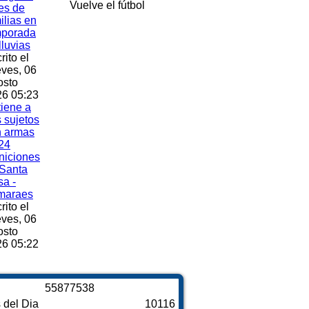
Vuelve el fútbol
es de
ilias en
mporada
lluvias
rito el
ves, 06
osto
6 05:23
iene a
s sujetos
n armas
24
niciones
Santa
a -
maraes
rito el
ves, 06
osto
6 05:22
5
5
8
7
7
5
3
8
s del Dia
10116