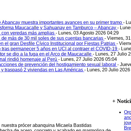
e Abancay muestra importantes avances en su primer tramo
- L
ansforma Maucacalle y Sahuanay en Tamburco – Abancay
- Lune
 con veredas más amplias
- Lunes, 03 Agosto 2026 04:29
 de más de 30 mil soles de sus cuentas bancarias
- Viernes, 3
 el gran Desfile Cívico Institucional por Fiestas Patrias
- Viern
ó tras permanecer 5 años en UCI al contraer el COVID-19
- Lun
tor se dio a la fuga en el Arco de Maucacalle
- Lunes, 27 Julio 
onal rindió homenaje al Perú
- Lunes, 27 Julio 2026 05:04
acciones de prevención del hostigamiento sexual laboral
- Juev
o y traspasó 2 viviendas en Las Américas
- Lunes, 20 Julio 2026
+ Notic
Org
and
jov
 nuestra prócer abanquina Micaela Bastidas
Bre
hecha de acero, concreto y acabado en marmolina de