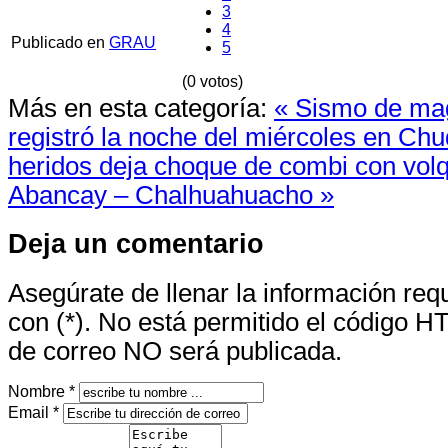
3
4
Publicado en
GRAU
5
(0 votos)
Más en esta categoría:
« Sismo de mag
registró la noche del miércoles en Ch
heridos deja choque de combi con volq
Abancay – Chalhuahuacho »
Deja un comentario
Asegúrate de llenar la información re
con (*). No está permitido el código H
de correo NO será publicada.
Nombre *
Email *