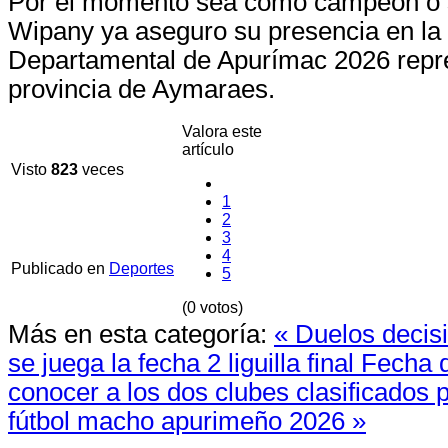
Por el momento sea como campeón o
Wipany ya aseguro su presencia en la
Departamental de Apurímac 2026 repr
provincia de Aymaraes.
Valora este
artículo
Visto
823
veces
1
2
3
4
Publicado en
Deportes
5
(0 votos)
Más en esta categoría:
« Duelos decis
se juega la fecha 2 liguilla final
Fecha d
conocer a los dos clubes clasificados 
fútbol macho apurimeño 2026 »