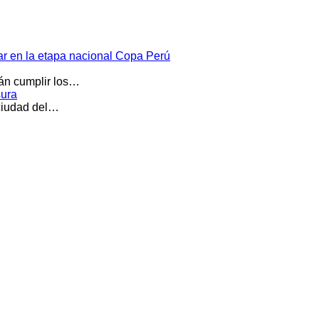
par en la etapa nacional Copa Perú
rán cumplir los…
sura
 ciudad del…