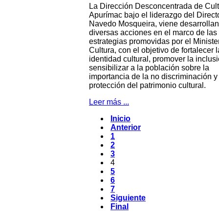
La Dirección Desconcentrada de Cult
Apurímac bajo el liderazgo del Directo
Navedo Mosqueira, viene desarrolla
diversas acciones en el marco de las
estrategias promovidas por el Ministe
Cultura, con el objetivo de fortalecer l
identidad cultural, promover la inclus
sensibilizar a la población sobre la
importancia de la no discriminación y 
protección del patrimonio cultural.
Leer más ...
Inicio
Anterior
1
2
3
4
5
6
7
Siguiente
Final