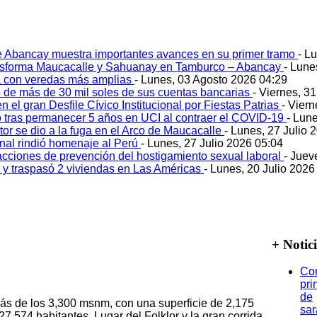
e Abancay muestra importantes avances en su primer tramo
- L
ansforma Maucacalle y Sahuanay en Tamburco – Abancay
- Lune
 con veredas más amplias
- Lunes, 03 Agosto 2026 04:29
 de más de 30 mil soles de sus cuentas bancarias
- Viernes, 3
 el gran Desfile Cívico Institucional por Fiestas Patrias
- Viern
ó tras permanecer 5 años en UCI al contraer el COVID-19
- Lun
tor se dio a la fuga en el Arco de Maucacalle
- Lunes, 27 Julio 
onal rindió homenaje al Perú
- Lunes, 27 Julio 2026 05:04
acciones de prevención del hostigamiento sexual laboral
- Juev
o y traspasó 2 viviendas en Las Américas
- Lunes, 20 Julio 2026
+ Notic
Co
pri
de
más de los 3,300 msnm, con una superficie de 2,175
sa
,574 habitantes. Lugar del Folklor y la gran corrida