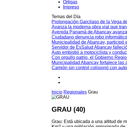
Ortigas
Impreso
Temas del Día
Prolongación Garcilaso de la Vega d
Avanza la moderna obra vial que tr
Avenida Panamá de Abancay avanza
Ciudadano denuncia robo informático
Municipalidad de Abancay, participó en
Servidor de EsSalud Abancay falleci
Auto embistió a motociclista y conduc
Con orgullo patrio, el Gobierno Regi
Municipalidad Abancay fortalece las 
Camión sin control colisionó con aut
Inicio
Regionales
Grau
GRAU (40)
Grau: Está ubicada a una altitud de 
Km2 y una población aproximada de 27