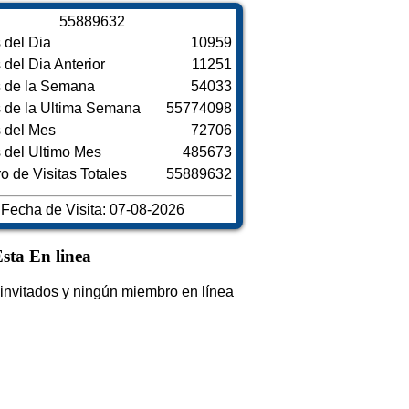
5
5
8
8
9
6
3
2
s del Dia
10959
s del Dia Anterior
11251
s de la Semana
54033
s de la Ultima Semana
55774098
s del Mes
72706
s del Ultimo Mes
485673
 de Visitas Totales
55889632
Fecha de Visita: 07-08-2026
sta En linea
invitados y ningún miembro en línea