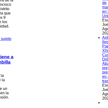
ra de la
de
ancisco
ma
strito
en 
ra que
Un
os 9
Esc
e los
Jue
nidad.
Ag
202
An
lle
Pa
XIV
Cu
tiene a
Dió
billa
Ab
pre
pre
 la
en 
 la
tra
Esc
de un
Jue
 en la
Ag
esión.
202