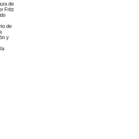
ura de
r Fritz
ndo
rio de
a
ión y
la