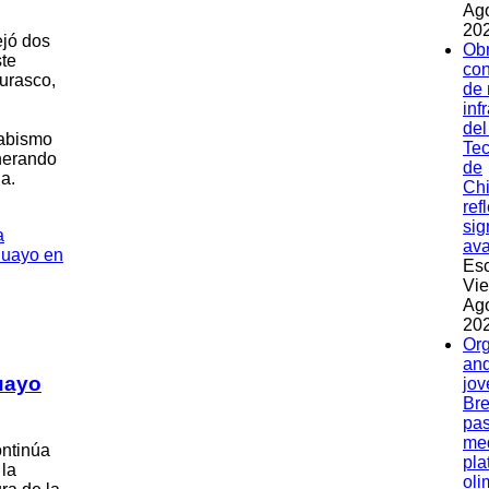
Ag
202
ejó dos
Ob
te
con
Curasco,
de
inf
del
 abismo
Tec
nerando
de
a.
Ch
ref
sig
av
Esc
Vie
Ag
202
Org
and
uayo
jov
Bre
pas
med
ontinúa
pla
 la
oli