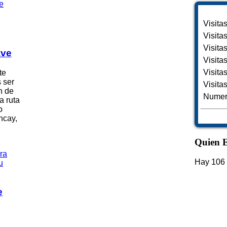
Visita
Visita
Visita
ave
Visita
Visita
te
 ser
Visita
n de
Numero
a ruta
o
ncay,
Quien E
Hay 106 
e