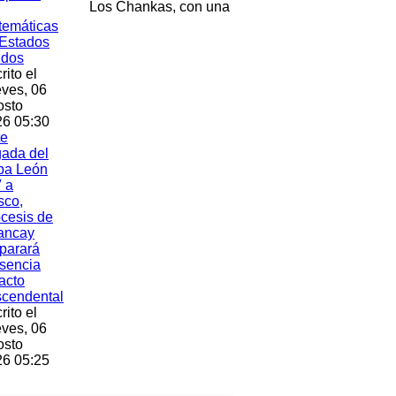
Los Chankas, con una
temáticas
Estados
idos
rito el
ves, 06
osto
6 05:30
te
gada del
pa León
 a
sco,
cesis de
ancay
parará
sencia
acto
scendental
rito el
ves, 06
osto
6 05:25