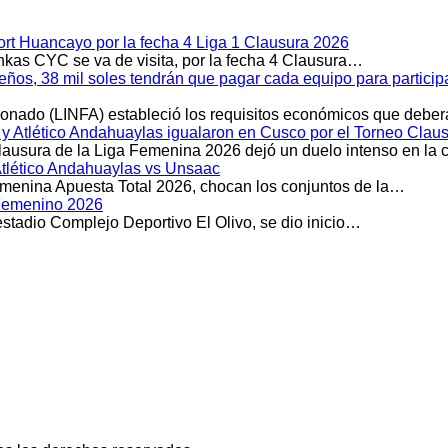
rt Huancayo por la fecha 4 Liga 1 Clausura 2026
kas CYC se va de visita, por la fecha 4 Clausura…
meños, 38 mil soles tendrán que pagar cada equipo para partici
cionado (LINFA) estableció los requisitos económicos que debe
Atlético Andahuaylas igualaron en Cusco por el Torneo Clau
Clausura de la Liga Femenina 2026 dejó un duelo intenso en la
Atlético Andahuaylas vs Unsaac
emenina Apuesta Total 2026, chocan los conjuntos de la…
l Femenino 2026
stadio Complejo Deportivo El Olivo, se dio inicio…