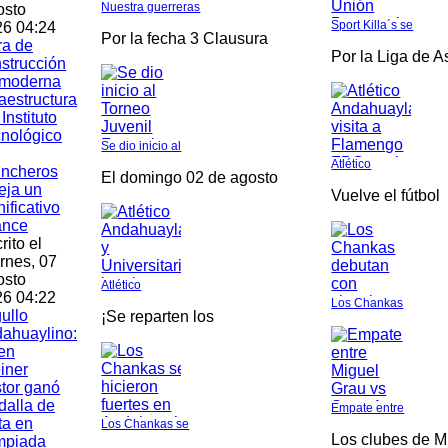
Nuestra guerreras
osto
Sport Killa´s se
6 04:24
Por la fecha 3 Clausura
ra de
Por la Liga de 
strucción
 moderna
raestructura
 Instituto
nológico
Se dio inicio al
Atlético
incheros
El domingo 02 de agosto
leja un
Vuelve el fútbol
nificativo
ance
rito el
rnes, 07
osto
Atlético
6 04:22
Los Chankas
ullo
¡Se reparten los
ahuaylino:
en
iner
tor ganó
alla de
Empate entre
ta en
Los Chankas se
Los clubes de M
mpiada