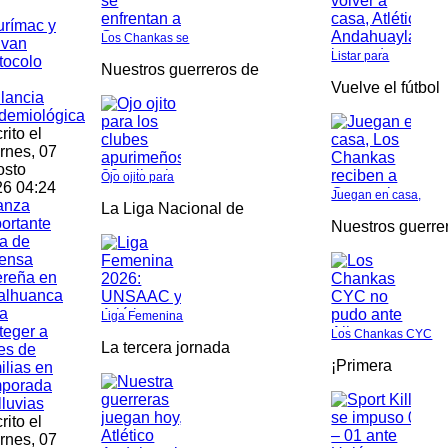
rímac y
Los Chankas se
ivan
Listar para
tocolo
Nuestros guerreros de
Vuelve el fútbol
ilancia
demiológica
rito el
rnes, 07
osto
Ojo ojito para
6 04:24
Juegan en casa,
anza
La Liga Nacional de
ortante
Nuestros guerre
a de
fensa
ereña en
alhuanca
a
Liga Femenina
teger a
Los Chankas CYC
La tercera jornada
es de
¡Primera
ilias en
mporada
lluvias
rito el
rnes, 07