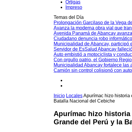
Ortigas
Impreso
Temas del Día
Prolongación Garcilaso de la Vega d
Avanza la moderna obra vial que tr
Avenida Panamá de Abancay avanza
Ciudadano denuncia robo informático
Municipalidad de Abancay, participó en
Servidor de EsSalud Abancay falleci
Auto embistió a motociclista y conduc
Con orgullo patrio, el Gobierno Regi
Municipalidad Abancay fortalece las 
Camión sin control colisionó con aut
Inicio
Locales
Apurímac hizo historia
Batalla Nacional del Cebiche
Apurímac hizo historia
Grande del Perú y la B