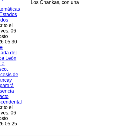
Los Chankas, con una
temáticas
Estados
idos
rito el
ves, 06
osto
6 05:30
te
gada del
pa León
 a
sco,
cesis de
ancay
parará
sencia
acto
scendental
rito el
ves, 06
osto
6 05:25