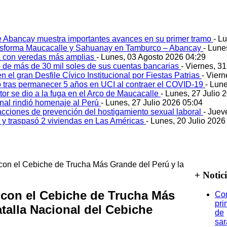
e Abancay muestra importantes avances en su primer tramo
- L
ansforma Maucacalle y Sahuanay en Tamburco – Abancay
- Lune
 con veredas más amplias
- Lunes, 03 Agosto 2026 04:29
 de más de 30 mil soles de sus cuentas bancarias
- Viernes, 3
 el gran Desfile Cívico Institucional por Fiestas Patrias
- Viern
ó tras permanecer 5 años en UCI al contraer el COVID-19
- Lun
tor se dio a la fuga en el Arco de Maucacalle
- Lunes, 27 Julio 
onal rindió homenaje al Perú
- Lunes, 27 Julio 2026 05:04
acciones de prevención del hostigamiento sexual laboral
- Juev
o y traspasó 2 viviendas en Las Américas
- Lunes, 20 Julio 2026
 con el Cebiche de Trucha Más Grande del Perú y la
+ Notic
 con el Cebiche de Trucha Más
Co
pri
atalla Nacional del Cebiche
de
sa