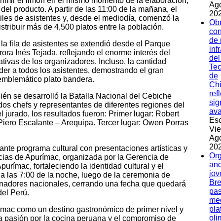
primir el limón en el mismo momento de la elaboración,
Ag
 del producto. A partir de las 11:00 de la mañana, el
202
iles de asistentes y, desde el mediodía, comenzó la
Ob
stribuir más de 4,500 platos entre la población.
con
de
 la fila de asistentes se extendió desde el Parque
inf
ora Inés Tejada, reflejando el enorme interés del
del
tivas de los organizadores. Incluso, la cantidad
Tec
der a todos los asistentes, demostrando el gran
de
emblemático plato bandera.
Ch
ref
én se desarrolló la Batalla Nacional del Cebiche
sig
os chefs y representantes de diferentes regiones del
av
 jurado, los resultados fueron: Primer lugar: Robert
Esc
iero Escalante – Arequipa. Tercer lugar: Owen Porras
Vie
Ag
202
ante programa cultural con presentaciones artísticas y
Org
incias de Apurímac, organizada por la Gerencia de
and
urímac, fortaleciendo la identidad cultural y el
jov
 a las 7:00 de la noche, luego de la ceremonia de
Bre
anadores nacionales, cerrando una fecha que quedará
pas
del Perú.
med
pla
ímac como un destino gastronómico de primer nivel y
oli
la pasión por la cocina peruana y el compromiso de