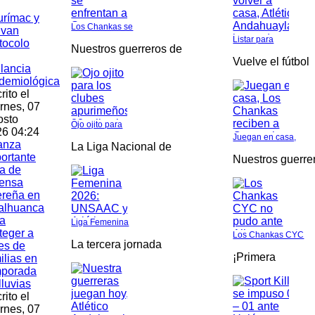
rímac y
Los Chankas se
ivan
Listar para
tocolo
Nuestros guerreros de
Vuelve el fútbol
ilancia
demiológica
rito el
rnes, 07
osto
Ojo ojito para
6 04:24
Juegan en casa,
anza
La Liga Nacional de
ortante
Nuestros guerre
a de
fensa
ereña en
alhuanca
a
Liga Femenina
teger a
Los Chankas CYC
La tercera jornada
es de
¡Primera
ilias en
mporada
lluvias
rito el
rnes, 07