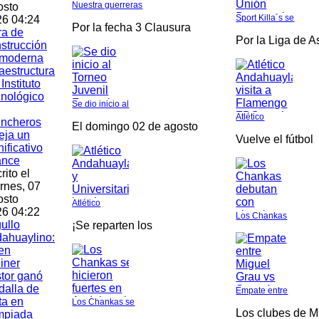
Nuestra guerreras
osto
Sport Killa´s se
6 04:24
Por la fecha 3 Clausura
ra de
Por la Liga de 
strucción
 moderna
raestructura
 Instituto
nológico
Se dio inicio al
Atlético
incheros
El domingo 02 de agosto
leja un
Vuelve el fútbol
nificativo
ance
rito el
rnes, 07
osto
Atlético
6 04:22
Los Chankas
ullo
¡Se reparten los
ahuaylino:
en
iner
tor ganó
alla de
Empate entre
ta en
Los Chankas se
Los clubes de M
mpiada