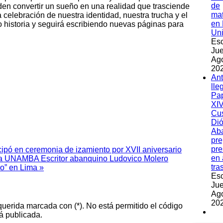
de
den convertir un sueño en una realidad que trasciende
ma
 celebración de nuestra identidad, nuestra trucha y el
en 
o historia y seguirá escribiendo nuevas páginas para
Un
Esc
Jue
Ag
202
An
lle
Pa
XIV
Cu
Dió
Ab
pre
pre
icipó en ceremonia de izamiento por XVII aniversario
en 
e la UNAMBA
Escritor abanquino Ludovico Molero
tra
o” en Lima »
Esc
Jue
Ag
202
querida marcada con (*). No está permitido el código
á publicada.