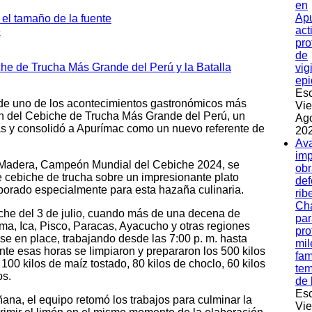
en
Apu
act
pro
de
vig
epi
Esc
de uno de los acontecimientos gastronómicos más
Vie
ión del Cebiche de Trucha Más Grande del Perú, un
Ag
as y consolidó a Apurímac como un nuevo referente de
202
Av
imp
r Madera, Campeón Mundial del Cebiche 2024, se
obr
e cebiche de trucha sobre un impresionante plato
de
aborado especialmente para esta hazaña culinaria.
rib
Ch
he del 3 de julio, cuando más de una decena de
par
ma, Ica, Pisco, Paracas, Ayacucho y otras regiones
pro
ise en place, trabajando desde las 7:00 p. m. hasta
mil
te esas horas se limpiaron y prepararon los 500 kilos
fam
 100 kilos de maíz tostado, 80 kilos de choclo, 60 kilos
te
os.
de 
Esc
ñana, el equipo retomó los trabajos para culminar la
Vie