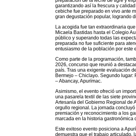
preparación de la leche de tigre y ex
garantizando así la frescura y calidad
cebiche fue preparado en vivo ante m
gran degustación popular, logrando di
La acogida fue tan extraordinaria que
Micaela Bastidas hasta el Colegio Aur
público y superando todas las expecta
preparada no fue suficiente para aten
entusiasmo de la población por este 
Como parte de la programación, tambi
2026, concurso que reunió a destacad
país. Tras una exigente evaluación del
Bermejo – Chiclayo. Segundo lugar: P
– Abancay, Apurímac.
Asimismo, el evento ofreció un import
una pasarela textil de las siete prov
Artesanía del Gobierno Regional de Ap
orgullo regional. La jornada concluyó
premiación y reconocimiento a los g
marcada en la historia gastronómica 
Este exitoso evento posiciona a Apur
demuestra que el trabajo articulado, 