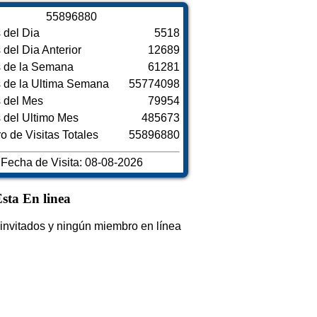
5
5
8
9
6
8
8
0
s del Dia
5518
s del Dia Anterior
12689
s de la Semana
61281
s de la Ultima Semana
55774098
s del Mes
79954
s del Ultimo Mes
485673
 de Visitas Totales
55896880
Fecha de Visita: 08-08-2026
sta En linea
invitados y ningún miembro en línea