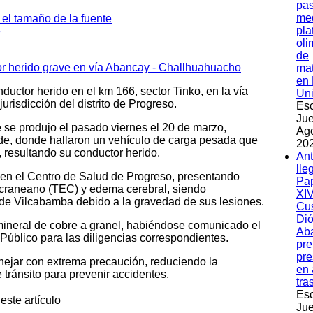
pas
med
pla
oli
de
ma
en 
ductor herido en el km 166, sector Tinko, en la vía
Un
risdicción del distrito de Progreso.
Esc
Jue
e se produjo el pasado viernes el 20 de marzo,
Ag
de, donde hallaron un vehículo de carga pesada que
202
, resultando su conductor herido.
An
lle
o en el Centro de Salud de Progreso, presentando
Pa
 craneano (TEC) y edema cerebral, siendo
XIV
 de Vilcabamba debido a la gravedad de sus lesiones.
Cu
Dió
 mineral de cobre a granel, habiéndose comunicado el
Ab
 Público para las diligencias correspondientes.
pre
pre
ejar con extrema precaución, reduciendo la
en 
tránsito para prevenir accidentes.
tra
Esc
este artículo
Jue