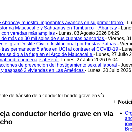
e Abancay muestra importantes avances en su primer tramo
- L
ansforma Maucacalle y Sahuanay en Tamburco – Abancay
- Lune
 con veredas más amplias
- Lunes, 03 Agosto 2026 04:29
 de más de 30 mil soles de sus cuentas bancarias
- Viernes, 3
 el gran Desfile Cívico Institucional por Fiestas Patrias
- Viern
ó tras permanecer 5 años en UCI al contraer el COVID-19
- Lun
tor se dio a la fuga en el Arco de Maucacalle
- Lunes, 27 Julio 
onal rindió homenaje al Perú
- Lunes, 27 Julio 2026 05:04
acciones de prevención del hostigamiento sexual laboral
- Juev
o y traspasó 2 viviendas en Las Américas
- Lunes, 20 Julio 2026
nte de tránsito deja conductor herido grave en vía
+ Notic
deja conductor herido grave en vía
Org
and
acho
jov
Bre