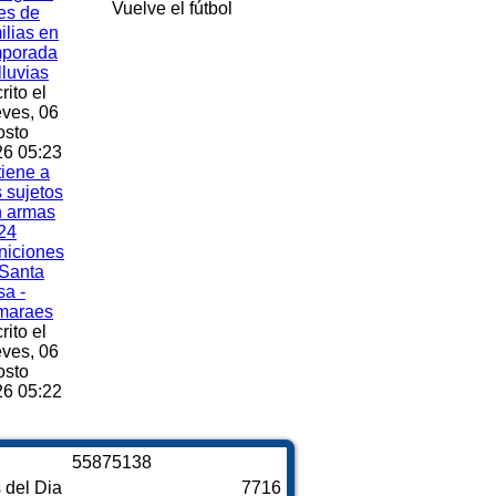
Vuelve el fútbol
es de
ilias en
mporada
lluvias
rito el
ves, 06
osto
6 05:23
iene a
s sujetos
n armas
24
niciones
Santa
a -
maraes
rito el
ves, 06
osto
6 05:22
5
5
8
7
5
1
3
8
s del Dia
7716