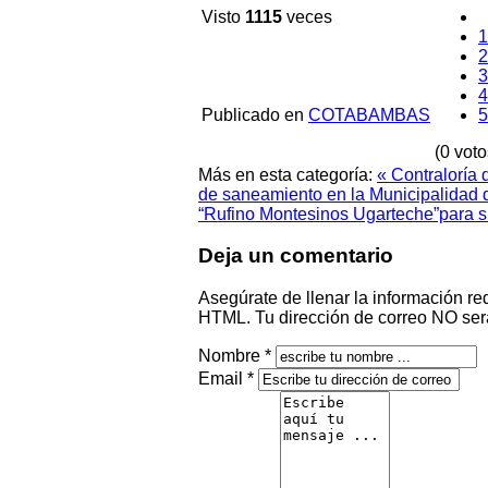
Visto
1115
veces
1
2
3
4
Publicado en
COTABAMBAS
5
(0 voto
Más en esta categoría:
« Contraloría 
de saneamiento en la Municipalidad
“Rufino Montesinos Ugarteche”para su
Deja un comentario
Asegúrate de llenar la información re
HTML. Tu dirección de correo NO ser
Nombre *
Email *