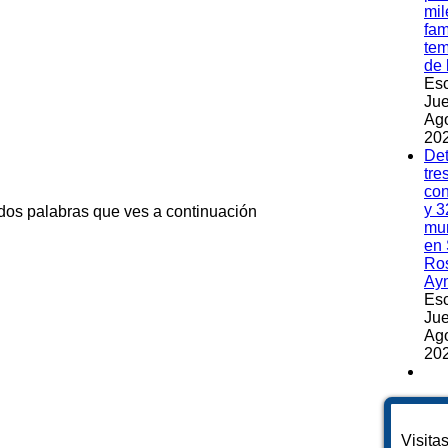
mil
fam
te
de 
Esc
Jue
Ag
202
Det
tre
co
y 3
 dos palabras que ves a continuación
mu
en 
Ros
Ay
Esc
Jue
Ag
202
Visita