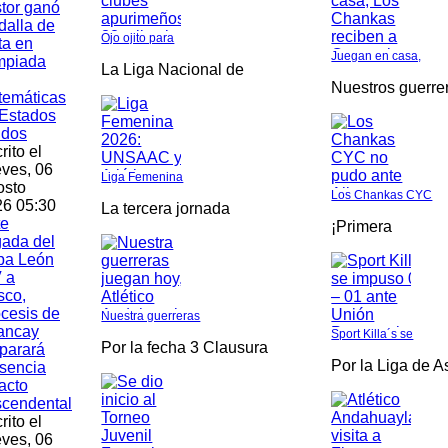
tor ganó
alla de
Ojo ojito para
ta en
Juegan en casa,
mpiada
La Liga Nacional de
Nuestros guerre
temáticas
Estados
idos
rito el
ves, 06
Liga Femenina
osto
Los Chankas CYC
6 05:30
La tercera jornada
te
¡Primera
gada del
pa León
 a
sco,
cesis de
Nuestra guerreras
ancay
Sport Killa´s se
Por la fecha 3 Clausura
parará
Por la Liga de 
sencia
acto
scendental
rito el
ves, 06