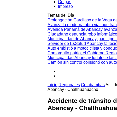
Ortigas
Impreso
Temas del Día
Prolongación Garcilaso de la Vega d
Avanza la moderna obra vial que tr
Avenida Panamá de Abancay avanza
Ciudadano denuncia robo informático
Municipalidad de Abancay, participó en
Servidor de EsSalud Abancay falleci
Auto embistió a motociclista y conduc
Con orgullo patrio, el Gobierno Regi
Municipalidad Abancay fortalece las 
Camión sin control colisionó con aut
Inicio
Regionales
Cotabambas
Accide
Abancay - Challhuahuacho
Accidente de tránsito 
Abancay - Challhuahu