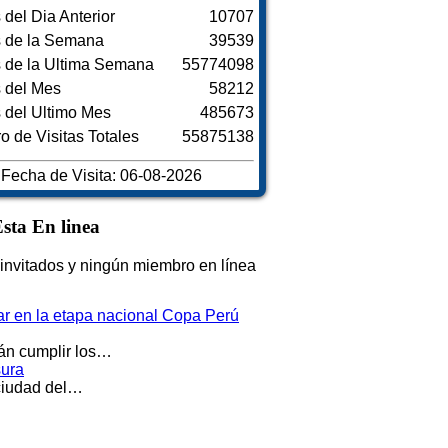
s del Dia Anterior
10707
s de la Semana
39539
s de la Ultima Semana
55774098
s del Mes
58212
s del Ultimo Mes
485673
 de Visitas Totales
55875138
Fecha de Visita: 06-08-2026
sta En linea
invitados y ningún miembro en línea
par en la etapa nacional Copa Perú
rán cumplir los…
sura
 ciudad del…