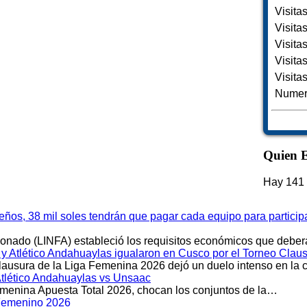
Visita
Visita
Visita
Visita
Visita
Numero
Quien E
Hay 141 
meños, 38 mil soles tendrán que pagar cada equipo para partici
cionado (LINFA) estableció los requisitos económicos que debe
Atlético Andahuaylas igualaron en Cusco por el Torneo Clau
Clausura de la Liga Femenina 2026 dejó un duelo intenso en la
Atlético Andahuaylas vs Unsaac
emenina Apuesta Total 2026, chocan los conjuntos de la…
l Femenino 2026