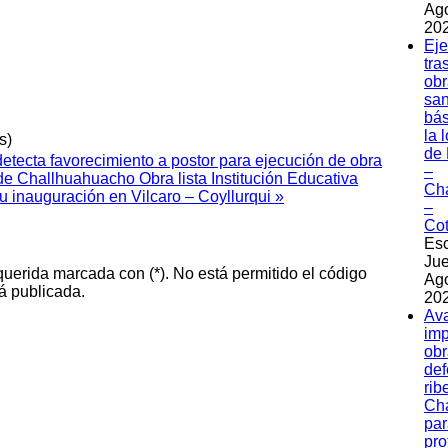
Ag
202
Eje
tra
obr
sa
bás
la 
s)
de 
detecta favorecimiento a postor para ejecución de obra
–
 de Challhuahuacho
Obra lista Institución Educativa
Ch
 inauguración en Vilcaro – Coyllurqui »
–
Co
Esc
Jue
querida marcada con (*). No está permitido el código
Ag
á publicada.
202
Av
imp
obr
de
rib
Ch
par
pro