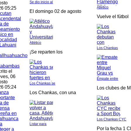
Se dio inicio al
osto
Atlético
6 05:25
El domingo 02 de agosto
cutan
Vuelve el fútbol
scendental
a de
neamiento
ico en
localidad
Atlético
Lahuani
Los Chankas
¡Se reparten los
allhuahuacho
tabambas
rito el
ves, 06
Empate entre
osto
Los Chankas se
6 05:24
Los clubes de M
anza
Los Chankas, con una
ortante
a de
fensa
ereña en
alhuanca
Los Chankas CYC
a
Listar para
Por la fecha 1 C
teger a