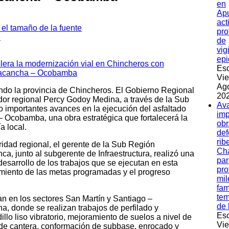
en
Apu
act
pro
de
vig
epi
Esc
Vie
Ag
ando la provincia de Chincheros. El Gobierno Regional
202
dor regional Percy Godoy Medina, a través de la Sub
Av
 importantes avances en la ejecución del asfaltado
imp
– Ocobamba, una obra estratégica que fortalecerá la
obr
a local.
de
rib
idad regional, el gerente de la Sub Región
Ch
a, junto al subgerente de Infraestructura, realizó una
par
l desarrollo de los trabajos que se ejecutan en esta
pro
imiento de las metas programadas y el progreso
mil
fam
te
an en los sectores San Martín y Santiago –
de 
a, donde se realizan trabajos de perfilado y
Esc
lo liso vibratorio, mejoramiento de suelos a nivel de
Vie
de cantera, conformación de subbase, enrocado y