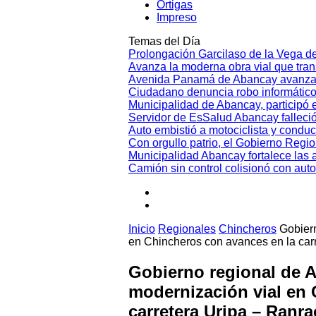
Ortigas
Impreso
Temas del Día
Prolongación Garcilaso de la Vega d
Avanza la moderna obra vial que tr
Avenida Panamá de Abancay avanza
Ciudadano denuncia robo informático
Municipalidad de Abancay, participó en
Servidor de EsSalud Abancay falleci
Auto embistió a motociclista y conduc
Con orgullo patrio, el Gobierno Regi
Municipalidad Abancay fortalece las 
Camión sin control colisionó con aut
Inicio
Regionales
Chincheros
Gobiern
en Chincheros con avances en la ca
Gobierno regional de A
modernización vial en 
carretera Uripa – Ran