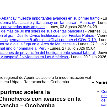
e Abancay muestra importantes avances en su primer tramo
- L
ansforma Maucacalle y Sahuanay en Tamburco – Abancay
- Lune
 con veredas más amplias
- Lunes, 03 Agosto 2026 04:29
 de más de 30 mil soles de sus cuentas bancarias
- Viernes, 3
 el gran Desfile Cívico Institucional por Fiestas Patrias
- Viern
ó tras permanecer 5 años en UCI al contraer el COVID-19
- Lun
tor se dio a la fuga en el Arco de Maucacalle
- Lunes, 27 Julio 
onal rindió homenaje al Perú
- Lunes, 27 Julio 2026 05:04
acciones de prevención del hostigamiento sexual laboral
- Juev
o y traspasó 2 viviendas en Las Américas
- Lunes, 20 Julio 2026
o regional de Apurímac acelera la modernización vial
rretera Uripa – Ranracancha – Ocobamba
+ Notic
purímac acelera la
Co
pri
Chincheros con avances en la
de
racancha – Ocobamba
sa