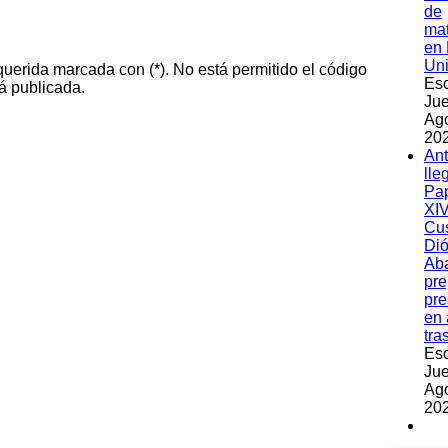
de
ma
en 
Un
querida marcada con (*). No está permitido el código
Esc
á publicada.
Jue
Ag
202
An
lle
Pa
XIV
Cu
Dió
Ab
pre
pre
en 
tra
Esc
Jue
Ag
202