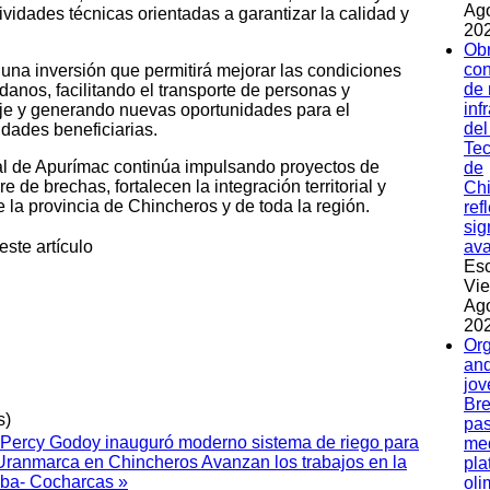
Ag
ividades técnicas orientadas a garantizar la calidad y
202
Ob
con
 una inversión que permitirá mejorar las condiciones
de
danos, facilitando el transporte de personas y
inf
aje y generando nuevas oportunidades para el
del
dades beneficiarias.
Tec
l de Apurímac continúa impulsando proyectos de
de
re de brechas, fortalecen la integración territorial y
Ch
 la provincia de Chincheros y de toda la región.
ref
sig
este artículo
av
Esc
Vie
Ag
202
Org
and
jov
Bre
s)
pas
Percy Godoy inauguró moderno sistema de riego para
med
e Uranmarca en Chincheros
Avanzan los trabajos en la
pla
mba- Cocharcas »
oli