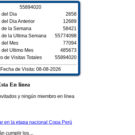
5
5
8
9
4
0
2
0
s del Dia
2658
s del Dia Anterior
12689
s de la Semana
58421
s de la Ultima Semana
55774098
s del Mes
77094
s del Ultimo Mes
485673
 de Visitas Totales
55894020
Fecha de Visita: 08-08-2026
sta En linea
nvitados y ningún miembro en línea
par en la etapa nacional Copa Perú
rán cumplir los…