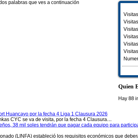
 dos palabras que ves a continuación
Visita
Visita
Visita
Visita
Visita
Visita
Numero
Quien E
Hay 88 i
rt Huancayo por la fecha 4 Liga 1 Clausura 2026
kas CYC se va de visita, por la fecha 4 Clausura…
meños, 38 mil soles tendrán que pagar cada equipo para partici
cionado (LINFA) estableció los requisitos económicos que debe