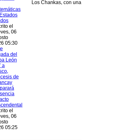
Los Chankas, con una
temáticas
Estados
idos
rito el
ves, 06
osto
6 05:30
te
gada del
pa León
 a
sco,
cesis de
ancay
parará
sencia
acto
scendental
rito el
ves, 06
osto
6 05:25