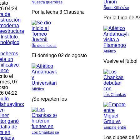
Nuestra guerreras
osto
Sport Killa´s se
6 04:24
Por la fecha 3 Clausura
ra de
Por la Liga de 
strucción
 moderna
raestructura
 Instituto
nológico
Se dio inicio al
Atlético
incheros
El domingo 02 de agosto
leja un
Vuelve el fútbol
nificativo
ance
rito el
rnes, 07
osto
Atlético
6 04:22
Los Chankas
ullo
¡Se reparten los
ahuaylino:
en
iner
tor ganó
alla de
Empate entre
ta en
Los Chankas se
Los clubes de M
mpiada