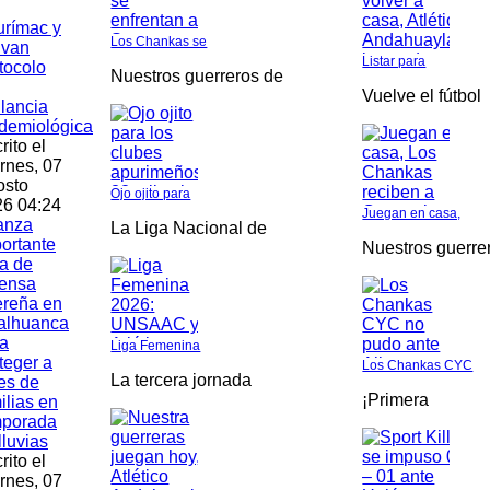
rímac y
Los Chankas se
ivan
Listar para
tocolo
Nuestros guerreros de
Vuelve el fútbol
ilancia
demiológica
rito el
rnes, 07
osto
Ojo ojito para
6 04:24
Juegan en casa,
anza
La Liga Nacional de
ortante
Nuestros guerre
a de
fensa
ereña en
alhuanca
a
Liga Femenina
teger a
Los Chankas CYC
La tercera jornada
es de
¡Primera
ilias en
mporada
lluvias
rito el
rnes, 07