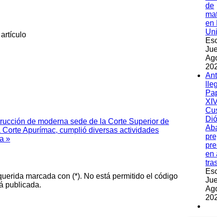
de
ma
en 
Un
artículo
Esc
Jue
Ag
202
An
lle
Pa
XIV
Cu
Dió
trucción de moderna sede de la Corte Superior de
Ab
a Corte Apurímac, cumplió diversas actividades
pre
a »
pre
en 
tra
Esc
querida marcada con (*). No está permitido el código
Jue
á publicada.
Ag
202