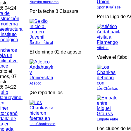
Nuestra guerreras
osto
Sport Killa´s se
6 04:24
Por la fecha 3 Clausura
ra de
Por la Liga de 
strucción
 moderna
raestructura
 Instituto
nológico
Se dio inicio al
Atlético
incheros
El domingo 02 de agosto
leja un
Vuelve el fútbol
nificativo
ance
rito el
rnes, 07
osto
Atlético
6 04:22
Los Chankas
ullo
¡Se reparten los
ahuaylino:
en
iner
tor ganó
alla de
Empate entre
ta en
Los Chankas se
Los clubes de M
mpiada