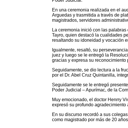
Poder Judicial.
En una ceremonia realizada en el aud
Arguedas y trasmitida a través de plat
magistrados, servidores administrativ
La ceremonia inició con las palabras
Tayro, quien destacó la cualidades pe
resaltando su idoneidad y vocación en
Igualmente, resaltó, su perseveranci
juez y luego se le entregó la Resoluc
gracias y expresa su reconocimiento p
Seguidamente, se dio lectura a la fru
por el Dr. Abel Cruz Quintanilla, inte
Seguidamente se le entregó presentes
Poder Judicial – Apurímac, de la Com
Muy emocionado, el doctor Henrry Viva
expresó su profundo agradecimiento a
En su discurso recordó a sus colegas
como magistrado por más de 20 años en