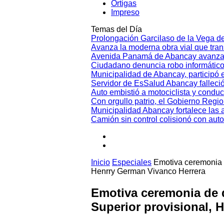
Ortigas
Impreso
Temas del Día
Prolongación Garcilaso de la Vega d
Avanza la moderna obra vial que tr
Avenida Panamá de Abancay avanza
Ciudadano denuncia robo informático
Municipalidad de Abancay, participó en
Servidor de EsSalud Abancay falleci
Auto embistió a motociclista y conduc
Con orgullo patrio, el Gobierno Regi
Municipalidad Abancay fortalece las 
Camión sin control colisionó con aut
Inicio
Especiales
Emotiva ceremonia 
Henrry German Vivanco Herrera
Emotiva ceremonia de 
Superior provisional, 