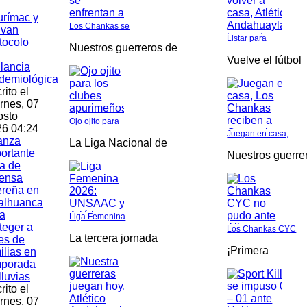
rímac y
Los Chankas se
ivan
Listar para
tocolo
Nuestros guerreros de
Vuelve el fútbol
ilancia
demiológica
rito el
rnes, 07
osto
Ojo ojito para
6 04:24
Juegan en casa,
anza
La Liga Nacional de
ortante
Nuestros guerre
a de
fensa
ereña en
alhuanca
a
Liga Femenina
teger a
Los Chankas CYC
La tercera jornada
es de
¡Primera
ilias en
mporada
lluvias
rito el
rnes, 07