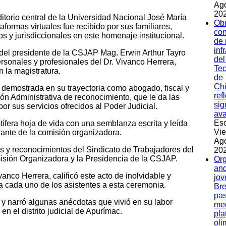
Ag
202
itorio central de la Universidad Nacional José María
Ob
aformas virtuales fue recibido por sus familiares,
con
os y jurisdiccionales en este homenaje institucional.
de
inf
 del presidente de la CSJAP Mag. Erwin Arthur Tayro
del
rsonales y profesionales del Dr. Vivanco Herrera,
Tec
 la magistratura.
de
Ch
a demostrada en su trayectoria como abogado, fiscal y
ref
ión Administrativa de reconocimiento, que le da las
sig
or sus servicios ofrecidos al Poder Judicial.
av
Esc
ctífera hoja de vida con una semblanza escrita y leída
Vie
grante de la comisión organizadora.
Ag
 y reconocimientos del Sindicato de Trabajadores del
202
isión Organizadora y la Presidencia de la CSJAP.
Org
and
nco Herrera, calificó este acto de inolvidable y
jov
 cada uno de los asistentes a esta ceremonia.
Bre
pas
 y narró algunas anécdotas que vivió en su labor
med
 el distrito judicial de Apurímac.
pla
oli