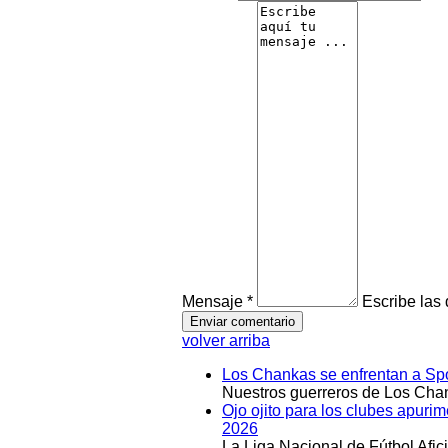
Mensaje *
Escribe las
volver arriba
Los Chankas se enfrentan a Spo
Nuestros guerreros de Los Chan
Ojo ojito para los clubes apuri
2026
La Liga Nacional de Fútbol Afi