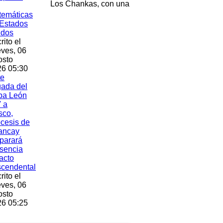
Los Chankas, con una
temáticas
Estados
idos
rito el
ves, 06
osto
6 05:30
te
gada del
pa León
 a
sco,
cesis de
ancay
parará
sencia
acto
scendental
rito el
ves, 06
osto
6 05:25