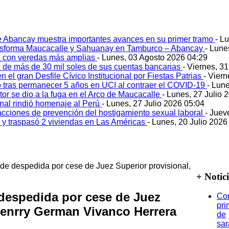
e Abancay muestra importantes avances en su primer tramo
- L
ansforma Maucacalle y Sahuanay en Tamburco – Abancay
- Lune
 con veredas más amplias
- Lunes, 03 Agosto 2026 04:29
 de más de 30 mil soles de sus cuentas bancarias
- Viernes, 3
 el gran Desfile Cívico Institucional por Fiestas Patrias
- Viern
ó tras permanecer 5 años en UCI al contraer el COVID-19
- Lun
tor se dio a la fuga en el Arco de Maucacalle
- Lunes, 27 Julio 
onal rindió homenaje al Perú
- Lunes, 27 Julio 2026 05:04
acciones de prevención del hostigamiento sexual laboral
- Juev
o y traspasó 2 viviendas en Las Américas
- Lunes, 20 Julio 2026
de despedida por cese de Juez Superior provisional,
+ Notic
despedida por cese de Juez
Co
pri
Henrry German Vivanco Herrera
de
sa