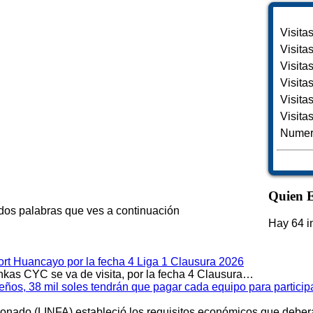
Visita
Visita
Visita
Visita
Visita
Visita
Numero
Quien E
 dos palabras que ves a continuación
Hay 64 i
rt Huancayo por la fecha 4 Liga 1 Clausura 2026
kas CYC se va de visita, por la fecha 4 Clausura…
meños, 38 mil soles tendrán que pagar cada equipo para partici
cionado (LINFA) estableció los requisitos económicos que debe