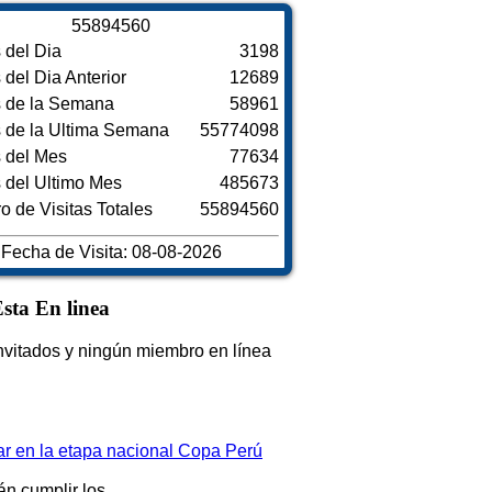
5
5
8
9
4
5
6
0
s del Dia
3198
s del Dia Anterior
12689
s de la Semana
58961
s de la Ultima Semana
55774098
s del Mes
77634
s del Ultimo Mes
485673
 de Visitas Totales
55894560
Fecha de Visita: 08-08-2026
sta En linea
nvitados y ningún miembro en línea
par en la etapa nacional Copa Perú
rán cumplir los…