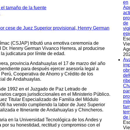
en
Apu
act
pro
de
vig
epi
Esc
urímac (CSJAP) tributó una emotiva ceremonia de
Vie
al Dr. Henrry German Vivanco Herrera, al producirse
Ag
a judicatura por límite de edad.
202
Av
avera, provincia Andahuaylas el 17 de marzo del año
imp
pendiente para después ejercer asesoría legal a
obr
Perú, Cooperativa de Ahorro y Crédito de los
de
cial de Andahuaylas.
rib
Ch
esde 1992 en el Juzgado de Paz Letrado de
par
ios cargos jurisdiccionales en el Ministerio Público.
pro
ez Titular Especializado de Familia del Módulo
mil
06 ha venido cumpliendo la labor de Juez Superior
fam
ralizada e Itinerante de Andahuaylas y Chincheros.
te
de 
aria en la Universidad Tecnológica de los Andes y
Esc
 por su honestidad, rectitud y compromiso con el
Vie