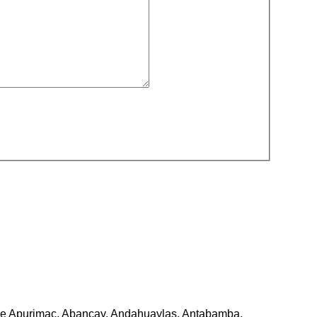
 de Apurimac, Abancay, Andahuaylas, Antabamba,