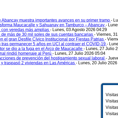
e Abancay muestra importantes avances en su primer tramo
- L
ansforma Maucacalle y Sahuanay en Tamburco – Abancay
- Lune
 con veredas más amplias
- Lunes, 03 Agosto 2026 04:29
 de más de 30 mil soles de sus cuentas bancarias
- Viernes, 3
 el gran Desfile Cívico Institucional por Fiestas Patrias
- Viern
ó tras permanecer 5 años en UCI al contraer el COVID-19
- Lun
tor se dio a la fuga en el Arco de Maucacalle
- Lunes, 27 Julio 
onal rindió homenaje al Perú
- Lunes, 27 Julio 2026 05:04
acciones de prevención del hostigamiento sexual laboral
- Juev
o y traspasó 2 viviendas en Las Américas
- Lunes, 20 Julio 2026
Visita
Visita
Visita
Visita