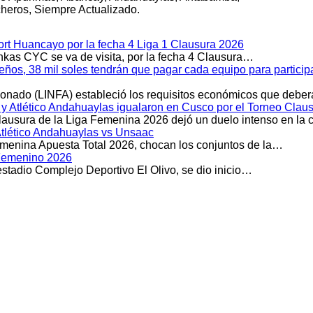
heros, Siempre Actualizado.
rt Huancayo por la fecha 4 Liga 1 Clausura 2026
kas CYC se va de visita, por la fecha 4 Clausura…
meños, 38 mil soles tendrán que pagar cada equipo para partici
cionado (LINFA) estableció los requisitos económicos que debe
Atlético Andahuaylas igualaron en Cusco por el Torneo Clau
Clausura de la Liga Femenina 2026 dejó un duelo intenso en la
Atlético Andahuaylas vs Unsaac
emenina Apuesta Total 2026, chocan los conjuntos de la…
l Femenino 2026
stadio Complejo Deportivo El Olivo, se dio inicio…