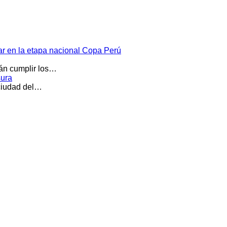
par en la etapa nacional Copa Perú
rán cumplir los…
sura
 ciudad del…