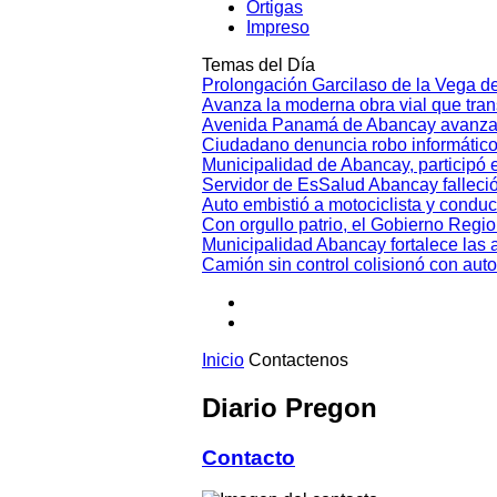
Ortigas
Impreso
Temas del Día
Prolongación Garcilaso de la Vega d
Avanza la moderna obra vial que tr
Avenida Panamá de Abancay avanza
Ciudadano denuncia robo informático
Municipalidad de Abancay, participó en
Servidor de EsSalud Abancay falleci
Auto embistió a motociclista y conduc
Con orgullo patrio, el Gobierno Regi
Municipalidad Abancay fortalece las 
Camión sin control colisionó con aut
Inicio
Contactenos
Diario Pregon
Contacto