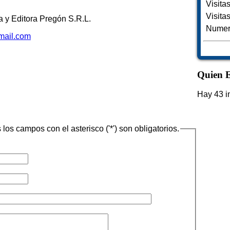
Visita
Visita
 y Editora Pregón S.R.L.
Numero
mail.com
Quien E
Hay 43 i
los campos con el asterisco ('*') son obligatorios.