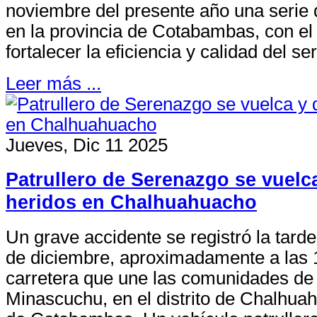
noviembre del presente año una serie 
en la provincia de Cotabambas, con el 
fortalecer la eficiencia y calidad del ser
Leer más ...
Actualizado 05 Ago 2026
Jueves, Dic 11 2025
Corte de Apurímac conme
Patrullero de Serenazgo se vuelc
En el marco de la conmemoración
heridos en Chalhuahuacho
Corte Superior de Justicia de A
especial de actividades protoco
Un grave accidente se registró la tard
participación de...
de diciembre, aproximadamente a las 1
carretera que une las comunidades d
Minascuchu, en el distrito de Chalhua