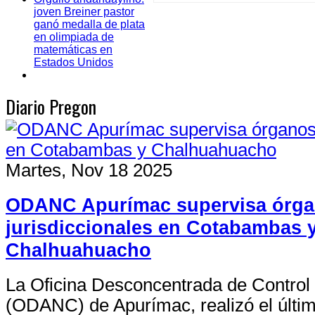
joven Breiner pastor
El Hospital Regional Guillermo 
ganó medalla de plata
caso de sarampión registrado e
en olimpiada de
referida a la ciudad de Abancay
matemáticas en
meses de edad. La...
Estados Unidos
Diario Pregon
Martes, Nov 18 2025
ODANC Apurímac supervisa órg
Actualizado 06 Ago 2026
jurisdiccionales en Cotabambas 
Orgullo andahuaylino: jo
Chalhuahuacho
El talento académico de Andahu
internacional gracias al brillan
La Oficina Desconcentrada de Control 
Smith Pastor Mina, del Colegio
(ODANC) de Apurímac, realizó el últi
Apurímac. El destacado...