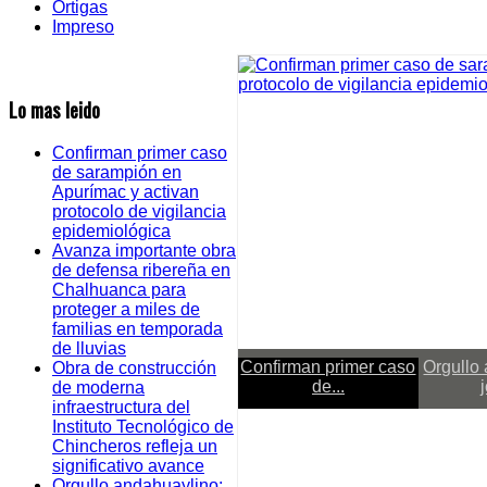
Ortigas
Impreso
Lo mas leido
Confirman primer caso
de sarampión en
Apurímac y activan
protocolo de vigilancia
epidemiológica
Avanza importante obra
de defensa ribereña en
Chalhuanca para
proteger a miles de
familias en temporada
de lluvias
Confirman primer caso
Orgullo
Obra de construcción
de...
de moderna
infraestructura del
Instituto Tecnológico de
Actualizado 07 Ago 2026
Chincheros refleja un
significativo avance
Confirman primer caso de
Orgullo andahuaylino: