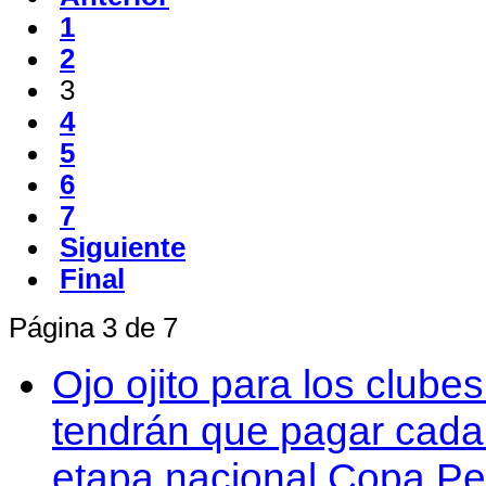
1
2
3
4
5
6
7
Siguiente
Final
Página 3 de 7
Ojo ojito para los clube
tendrán que pagar cada 
etapa nacional Copa Pe