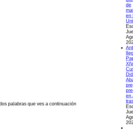
de
ma
en 
Un
Esc
Jue
Ag
202
An
lle
Pa
XIV
Cu
Dió
Ab
pre
pre
en 
tra
 dos palabras que ves a continuación
Esc
Jue
Ag
202