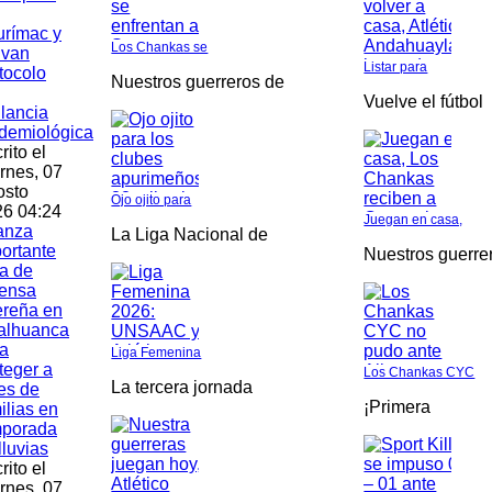
rímac y
Los Chankas se
ivan
Listar para
tocolo
Nuestros guerreros de
Vuelve el fútbol
ilancia
demiológica
rito el
rnes, 07
osto
Ojo ojito para
6 04:24
Juegan en casa,
anza
La Liga Nacional de
ortante
Nuestros guerre
a de
fensa
ereña en
alhuanca
a
Liga Femenina
teger a
Los Chankas CYC
La tercera jornada
es de
¡Primera
ilias en
mporada
lluvias
rito el
rnes, 07