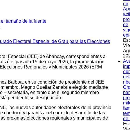
en
Apu
act
pro
de
vig
epi
Esc
Vie
Ag
202
toral Especial (JEE) de Abancay, correspondientes a
Av
alizó el pasado 15 de mayo 2026, la juramentación
imp
s Elecciones Regionales y Municipales 2026 (ERM
obr
de
ómez Balboa, en su condición de presidente del JEE
rib
 miembro, Magno Cuellar Zanabria elegido mediante
Ch
zo – secretaria, en tanto que el segundo miembro
par
está pendiente su designación.
pro
mil
, las nuevas autoridades electorales de la provincia
fam
 conducir y garantizar el correcto desarrollo de las
te
 las próximas elecciones regionales y municipales de
de 
Esc
Vie