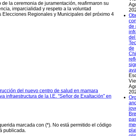
de la ceremonia de juramentación, reafirmaron su
Ag
cia, imparcialidad y respeto a la voluntad
202
s Elecciones Regionales y Municipales del próximo 4
Ob
con
de
inf
del
Tec
de
Ch
ref
sig
av
Esc
Vie
Ag
strucción del nuevo centro de salud en mamara
202
a infraestructura de la I.E. “Señor de Exaltación” en
Org
and
jov
Bre
pas
med
querida marcada con (*). No está permitido el código
pla
á publicada.
oli