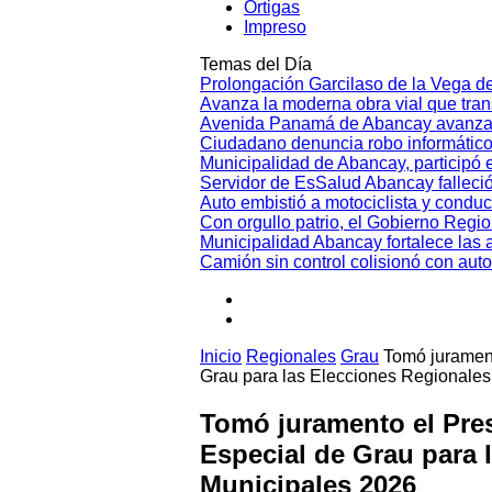
Ortigas
Impreso
Temas del Día
Prolongación Garcilaso de la Vega d
Avanza la moderna obra vial que tr
Avenida Panamá de Abancay avanza
Ciudadano denuncia robo informático
Municipalidad de Abancay, participó en
Servidor de EsSalud Abancay falleci
Auto embistió a motociclista y conduc
Con orgullo patrio, el Gobierno Regi
Municipalidad Abancay fortalece las 
Camión sin control colisionó con aut
Inicio
Regionales
Grau
Tomó jurament
Grau para las Elecciones Regionales
Tomó juramento el Pres
Especial de Grau para 
Municipales 2026