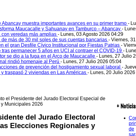
e Abancay muestra importantes avances en su primer tramo
- L
ansforma Maucacalle y Sahuanay en Tamburco – Abancay
- Lune
 con veredas más amplias
- Lunes, 03 Agosto 2026 04:29
 de más de 30 mil soles de sus cuentas bancarias
- Viernes, 3
 el gran Desfile Cívico Institucional por Fiestas Patrias
- Viern
ó tras permanecer 5 años en UCI al contraer el COVID-19
- Lun
tor se dio a la fuga en el Arco de Maucacalle
- Lunes, 27 Julio 
onal rindió homenaje al Perú
- Lunes, 27 Julio 2026 05:04
acciones de prevención del hostigamiento sexual laboral
- Juev
o y traspasó 2 viviendas en Las Américas
- Lunes, 20 Julio 2026
o el Presidente del Jurado Electoral Especial de
 y Municipales 2026
+ Noticia
idente del Jurado Electoral
Co
pri
las Elecciones Regionales y
de
sa