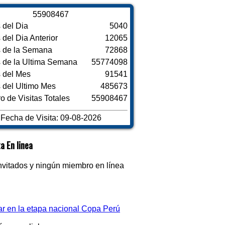
5
5
9
0
8
4
6
7
s del Dia
5040
s del Dia Anterior
12065
s de la Semana
72868
s de la Ultima Semana
55774098
s del Mes
91541
s del Ultimo Mes
485673
 de Visitas Totales
55908467
Fecha de Visita: 09-08-2026
a En linea
nvitados y ningún miembro en línea
par en la etapa nacional Copa Perú