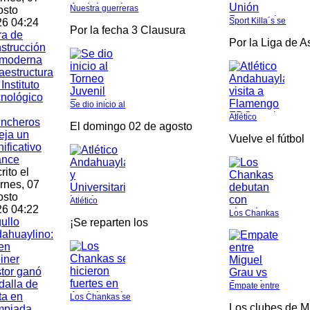
Nuestra guerreras
osto
Sport Killa´s se
6 04:24
Por la fecha 3 Clausura
ra de
Por la Liga de 
strucción
 moderna
raestructura
 Instituto
nológico
Se dio inicio al
Atlético
incheros
El domingo 02 de agosto
leja un
Vuelve el fútbol
nificativo
ance
rito el
rnes, 07
osto
Atlético
6 04:22
Los Chankas
ullo
¡Se reparten los
ahuaylino:
en
iner
tor ganó
alla de
Empate entre
ta en
Los Chankas se
Los clubes de M
mpiada