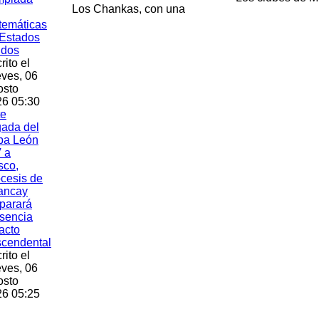
Los Chankas, con una
temáticas
Estados
idos
rito el
ves, 06
osto
6 05:30
te
gada del
pa León
 a
sco,
cesis de
ancay
parará
sencia
acto
scendental
rito el
ves, 06
osto
6 05:25