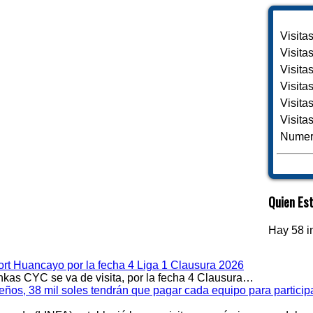
Visita
Visita
Visita
Visita
Visita
Visita
Numero
Quien Est
Hay 58 i
rt Huancayo por la fecha 4 Liga 1 Clausura 2026
kas CYC se va de visita, por la fecha 4 Clausura…
meños, 38 mil soles tendrán que pagar cada equipo para partici